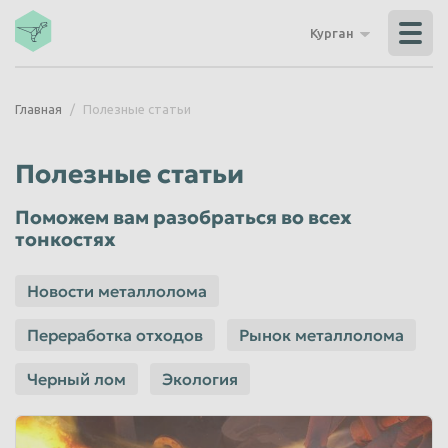
Владикавказ
Владимир
Курган
Волгоград
Волгодонск
Волжский
Вологда
Главная
Полезные статьи
Воронеж
Грозный
Дзержинск
Екатеринбург
Полезные статьи
Иваново
Ижевск
Поможем вам разобраться во всех
Иркутск
Йошкар-Ола
тонкостях
Казань
Калининград
Новости металлолома
Калуга
Каменск-Уральский
Кемерово
Керчь
Переработка отходов
Рынок металлолома
Киров
Комсомольск-на-Амуре
Черный лом
Экология
Королёв
Кострома
Красногорск
Краснодар