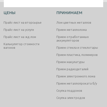
Таганрог
Тамбов
ЦЕНЫ
ПРИНИМАЕМ
Тверь
Тольятти
Прайс-лист на вторсырье
Лом цветных металлов
Томск
Тула
Прайс-лист на услуги
Прием металлолома
Тюмень
Улан-Удэ
Прайс-лист на жд лом
Прием отработанных
аккумуляторов
Ульяновск
Уссурийск
Калькулятор стоимости
вагонов
Прием стекла и стеклотары
Уфа
Хабаровск
Прием пластика, полимеров
Химки
Чебоксары
Прием макулатуры
Челябинск
Череповец
Прием радиодеталей
Чита
Шахты
Прием электронного лома
Электросталь
Энгельс
Прием металлопроката б/у
Скупка поддонов
Южно-Сахалинск
Якутск
Скупка электродов
Ярославль