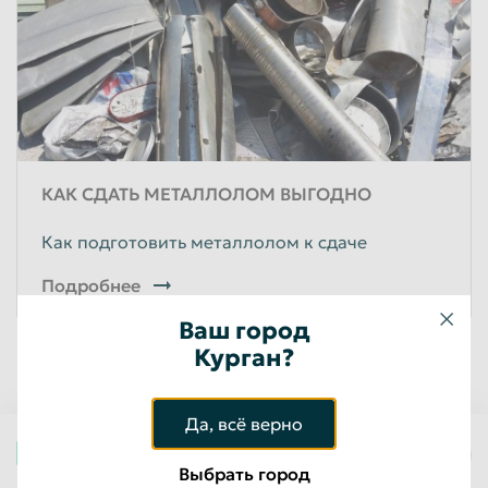
Пенза
Пермь
Петрозаводск
Петропавловск-Камчатский
Подольск
Прокопьевск
Псков
Ростов-на-Дону
Рыбинск
Рязань
КАК СДАТЬ МЕТАЛЛОЛОМ ВЫГОДНО
Салават
Самара
Как подготовить металлолом к сдаче
Санкт-Петербург
Саранск
Подробнее
Саратов
Севастополь
Ваш город
Северодвинск
Симферополь
Курган?
Смоленск
Сочи
Ставрополь
Старый Оскол
Да, всё верно
Стерлитамак
Сургут
Курган
Выбрать город
Сызрань
Сыктывкар