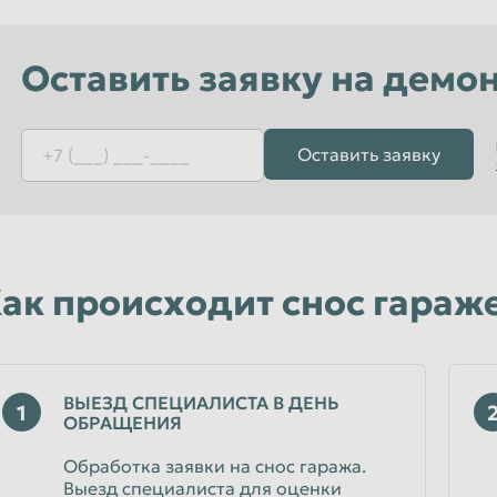
Орёл
Пенза
Оставить заявку на демо
к
Петропавловск-Камчатский
Псков
Оставить заявку
Рязань
Санкт-Петербург
Севастополь
Смоленск
ак происходит снос гараже
Старый Оскол
Сызрань
Тамбов
ВЫЕЗД СПЕЦИАЛИСТА В ДЕНЬ
1
ОБРАЩЕНИЯ
Томск
Обработка заявки на снос гаража.
Улан-Удэ
Выезд специалиста для оценки