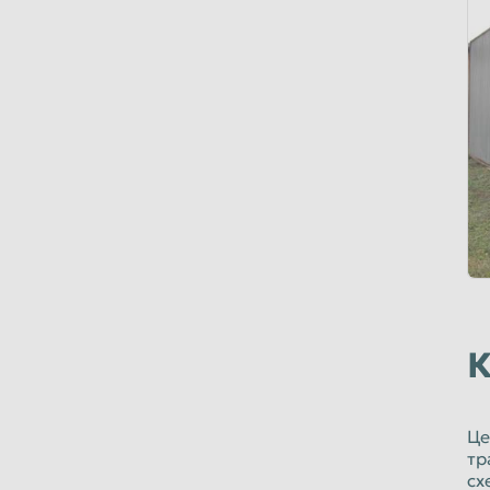
К
Це
тр
сх