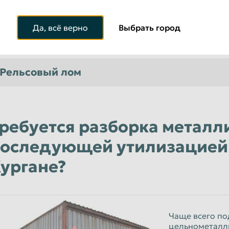
Да, всё верно
Выбрать город
Оцинкованный металл, трос
Рельсовый лом
ребуется разборка металли
оследующей утилизацией 
ургане?
Чаще всего по
цельнометалли