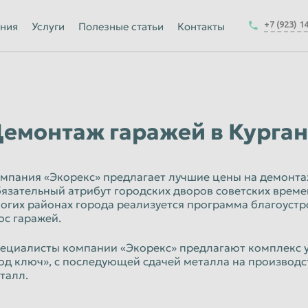
Йошкар-Ола
+7 (923) 1
ния
Услуги
Полезные статьи
Контакты
Калуга
Керчь
-на-Амуре
Королёв
Краснодар
емонтаж гаражей в Курга
Курск
Магнитогорск
мпания «Экорекс» предлагает лучшие цены на демонта
язательный атрибут городских дворов советских времен
Москва
огих районах города реализуется программа благоуст
Набережные Челны
ос гаражей.
ск
Нижнекамск
ециалисты компании «Экорекс» предлагают комплекс у
од ключ», с последующей сдачей металла на производ
Новокузнецк
талл.
Новочеркасск