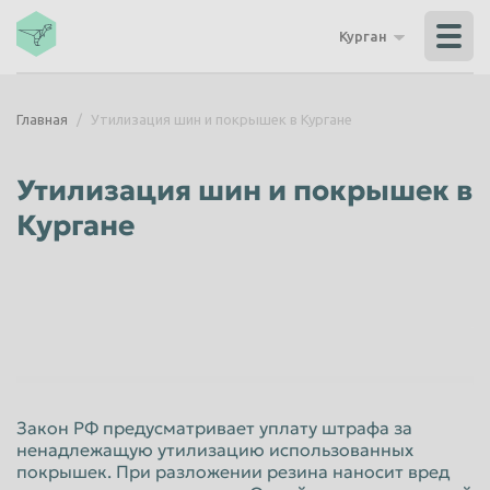
Владикавказ
Владимир
Курган
Волгоград
Волгодонск
Волжский
Вологда
Главная
Утилизация шин и покрышек в Кургане
Воронеж
Грозный
Дзержинск
Екатеринбург
Утилизация шин и покрышек в
Иваново
Ижевск
Кургане
Иркутск
Йошкар-Ола
Казань
Калининград
Калуга
Каменск-Уральский
Кемерово
Керчь
Киров
Комсомольск-на-Амуре
Закон РФ предусматривает уплату штрафа за
Королёв
Кострома
ненадлежащую утилизацию использованных
покрышек. При разложении резина наносит вред
Красногорск
Краснодар