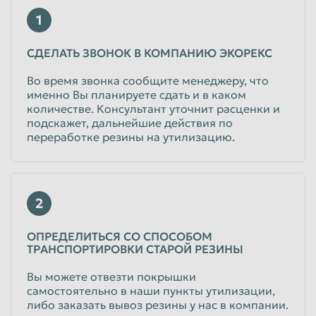
1
Пенза
Пермь
Петрозаводск
Петропавловск-Камчатский
СДЕЛАТЬ ЗВОНОК В КОМПАНИЮ ЭКОРЕКС
Подольск
Прокопьевск
Во время звонка сообщите менеджеру, что
именно Вы планируете сдать и в каком
Псков
Ростов-на-Дону
количестве. Консультант уточнит расценки и
Рыбинск
Рязань
подскажет, дальнейшие действия по
переработке резины на утилизацию.
Салават
Самара
Санкт-Петербург
Саранск
Саратов
Севастополь
2
Северодвинск
Симферополь
ОПРЕДЕЛИТЬСЯ СО СПОСОБОМ
Смоленск
Сочи
ТРАНСПОРТИРОВКИ СТАРОЙ РЕЗИНЫ
Ставрополь
Старый Оскол
Вы можете отвезти покрышки
самостоятельно в наши пункты утилизации,
Стерлитамак
Сургут
либо заказать вывоз резины у нас в компании.
Сызрань
Сыктывкар