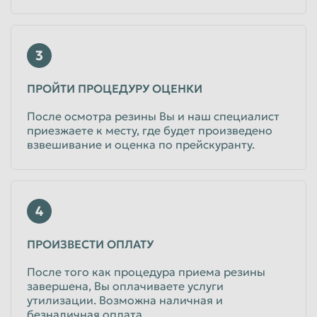
Таганрог
Тамбов
Тверь
Тольятти
3
Томск
Тула
ПРОЙТИ ПРОЦЕДУРУ ОЦЕНКИ
Тюмень
Улан-Удэ
После осмотра резины Вы и наш специалист
Ульяновск
Уссурийск
приезжаете к месту, где будет произведено
взвешивание и оценка по прейскуранту.
Уфа
Хабаровск
Химки
Чебоксары
Челябинск
Череповец
4
Чита
Шахты
ПРОИЗВЕСТИ ОПЛАТУ
Электросталь
Энгельс
После того как процедура приема резины
Южно-Сахалинск
Якутск
завершена, Вы оплачиваете услуги
Ярославль
утилизации. Возможна наличная и
безналичная оплата.