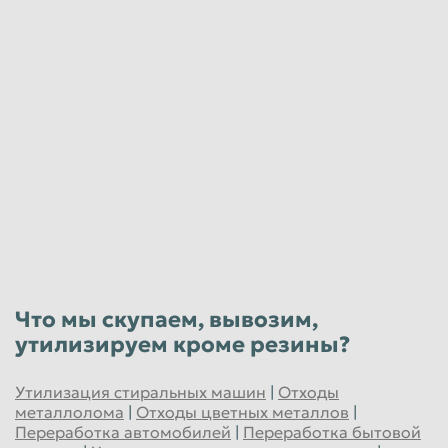
Автокамеры
от 20
руб/тн
Юридические лица
Отходы РТИ
от 100
руб/тн
Юридические лица
Литые от электрокаров и погрузчиков
от 1700
руб/тн
Что мы скупаем, вывозим,
Юридические лица
утилизируем кроме резины?
Утилизация стиральных машин
|
Отходы
металлолома
|
Отходы цветных металлов
|
Переработка автомобилей
|
Переработка бытовой