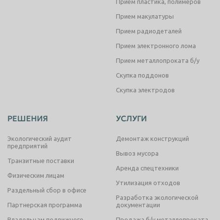
Прием пластика, полимеров
Прием макулатуры
Прием радиодеталей
Прием электронного лома
Прием металлопроката б/у
Скупка поддонов
Скупка электродов
РЕШЕНИЯ
УСЛУГИ
Экологический аудит
Демонтаж конструкций
предприятий
Вывоз мусора
Транзитные поставки
Аренда спецтехники
Физическим лицам
Утилизация отходов
Раздельный сбор в офисе
Разработка экологической
Партнерская программа
документации
Владельцам подвижного
Продажа б/у металлопроката