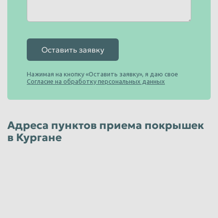
Шины бу легковые с дисками
от 230
руб/тн
Юридические лица
Оставить заявку
Шины бу грузовые с дисками
Нажимая на кнопку «Оставить заявку», я даю свое
Согласие на обработку персональных данных
от 350
руб/тн
Юридические лица
Шины бу погрузчиков не литые
Адреса пунктов приема покрышек
в Кургане
от 600
руб/тн
Юридические лица
Шины легковые шипованные
от 150
руб/тн
Юридические лица