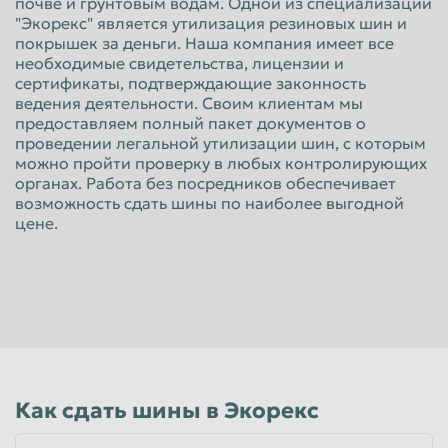
почве и грунтовым водам. Одной из специализаций
Красноярск
Курган
"Экорекс" является утилизация резиновых шин и
покрышек за деньги. Наша компания имеет все
Курск
Липецк
необходимые свидетельства, лицензии и
сертификаты, подтверждающие законность
Люберцы
Магнитогорск
ведения деятельности. Своим клиентам мы
предоставляем полный пакет документов о
Махачкала
Миасс
проведении легальной утилизации шин, с которым
Москва
Мурманск
можно пройти проверку в любых контролирующих
органах. Работа без посредников обеспечивает
Мытищи
Набережные Челны
возможность сдать шины по наиболее выгодной
цене.
Нальчик
Нижневартовск
Нижнекамск
Нижний Новгород
Нижний Тагил
Новокузнецк
Новороссийск
Новосибирск
Новочеркасск
Норильск
Как сдать шины в Экорекс
Омск
Орёл
Оренбург
Орск