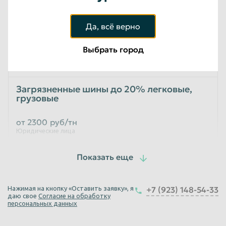
Юридические лица
Да, всё верно
Шины грузовые рваные
Выбрать город
от 300
руб/тн
Юридические лица
Загрязненные шины до 20% легковые,
грузовые
от 2300
руб/тн
Юридические лица
Загрязненные шины от 20% легковые,
грузовые
от 3000
руб/тн
Нажимая на кнопку «Оставить заявку», я
+7 (923) 148-54-33
даю свое
Согласие на обработку
Юридические лица
персональных данных
Шины авиационные