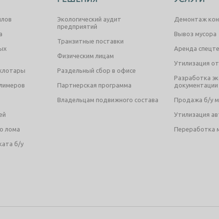
ллов
Экологический аудит
Демонтаж кон
предприятий
а
Вывоз мусора
Транзитные поставки
ых
Аренда спецт
Физическим лицам
Утилизация о
еклотары
Раздельный сбор в офисе
Разработка эк
олимеров
Партнерская программа
документации
Владельцам подвижного состава
Продажа б/у 
ей
Утилизация а
о лома
Переработка 
ата б/у