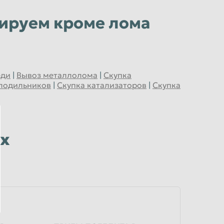
зируем кроме лома
еди
|
Вывоз металлолома
|
Скупка
олодильников
|
Скупка катализаторов
|
Скупка
их