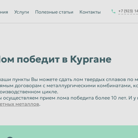
Йошкар-Ола
+7 (923) 1
ния
Услуги
Полезные статьи
Контакты
Калуга
Керчь
-на-Амуре
Королёв
Краснодар
ом победит в Кургане
Курск
Магнитогорск
наши пункты Вы можете сдать лом твердых сплавов по 
ямым договорам с металлургическими комбинатами, к
Москва
оизводственном цикле.
Набережные Челны
 осуществляем прием лома победита более 10 лет. И у
етных металлов
.
ск
Нижнекамск
Новокузнецк
Новочеркасск