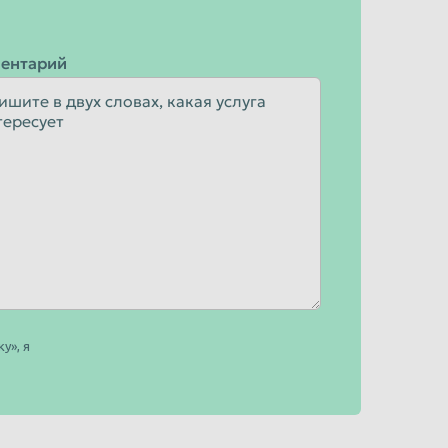
ентарий
у», я