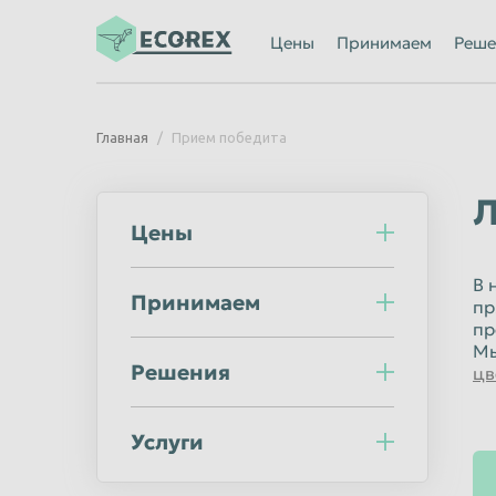
Ижевск
Иркутск
Цены
Принимаем
Реше
Казань
Калининград
Каменск-Уральский
Кемерово
Главная
Прием победита
Киров
Комсомольск
Кострома
Красногорск
Л
Цены
Красноярск
Курган
Липецк
Люберцы
В 
Принимаем
пр
Махачкала
Миасс
пр
Мурманск
Мытищи
Мы
Решения
цв
Нальчик
Нижневартов
Нижний Новгород
Нижний Тагил
Услуги
Новороссийск
Новосибирск