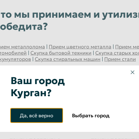
Уфа
то мы принимаем и утили
Чебоксары
обедита?
Чита
Энгельс
ием металлолома
|
Прием цветного металла
|
Прием м
Ярославль
томобилей
|
Скупка бытовой техники
|
Скупка старых х
кумуляторов
|
Скупка стиральных машин
|
Прием стали
Ваш город
ом победит: прием в друг
Курган?
ородах
Да, всё верно
Выбрать город