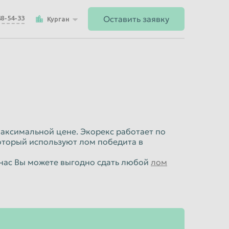
Оставить заявку
48-54-33
Курган
максимальной цене. Экорекс работает по
оторый используют лом победита в
 нас Вы можете выгодно сдать любой
лом