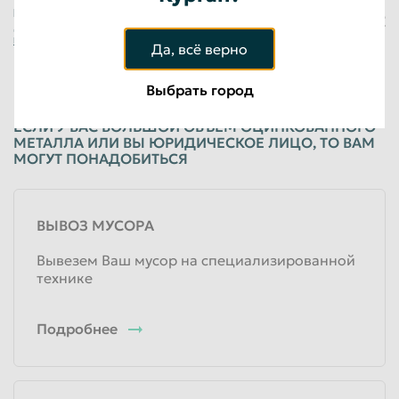
Физические лица
Нажимая на кнопку «Оставить заявку», я
+7 (923) 148-54-33
даю свое
Согласие на обработку
персональных данных
Да, всё верно
Подробнее об услугах
Выбрать город
ЕСЛИ У ВАС БОЛЬШОЙ ОБЪЕМ ОЦИНКОВАННОГО
МЕТАЛЛА ИЛИ ВЫ ЮРИДИЧЕСКОЕ ЛИЦО, ТО ВАМ
МОГУТ ПОНАДОБИТЬСЯ
ВЫВОЗ МУСОРА
Вывезем Ваш мусор на специализированной
технике
Подробнее