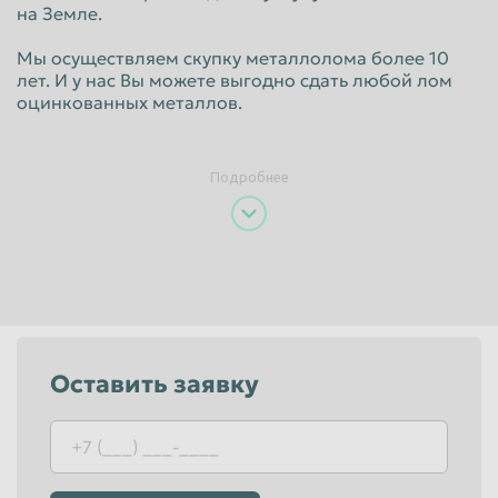
на Земле.
Пенза
Пермь
Мы осуществляем скупку металлолома более 10
Петрозаводск
Петропавловск-Камчатский
лет. И у нас Вы можете выгодно сдать любой лом
оцинкованных металлов.
Подольск
Прокопьевск
Псков
Ростов-на-Дону
Подробнее
Рыбинск
Рязань
Салават
Самара
Санкт-Петербург
Саранск
Саратов
Севастополь
Северодвинск
Симферополь
Оставить заявку
Смоленск
Сочи
Ставрополь
Старый Оскол
Стерлитамак
Сургут
Сызрань
Сыктывкар