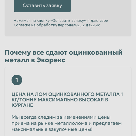
Оставить заявку
Таганрог
Тамбов
Нажимая на кнопку «Оставить заявку», я даю свое
Тверь
Тольятти
Согласие на обработку персональных данных
Томск
Тула
Тюмень
Улан-Удэ
Почему все сдают оцинкованный
Ульяновск
Уссурийск
металл в Экорекс
Уфа
Хабаровск
Химки
Чебоксары
1
Челябинск
Череповец
ЦЕНА НА ЛОМ ОЦИНКОВАННОГО МЕТАЛЛА 1
Чита
Шахты
КГ/ТОННУ МАКСИМАЛЬНО ВЫСОКАЯ В
КУРГАНЕ
Электросталь
Энгельс
Мы всегда следим за изменениями цены
Южно-Сахалинск
Якутск
приема на рынке металлолома и предлагаем
Ярославль
максимальные закупочные цены!