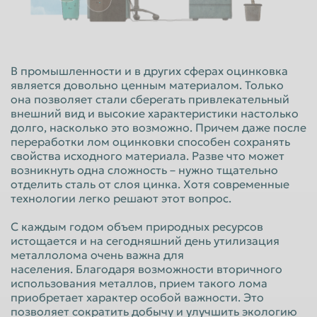
Красноярск
Курган
Курск
Липецк
Люберцы
Магнитогорск
В промышленности и в других сферах оцинковка
является довольно ценным материалом. Только
Махачкала
Миасс
она позволяет стали сберегать привлекательный
внешний вид и высокие характеристики настолько
Москва
Мурманск
долго, насколько это возможно. Причем даже после
Мытищи
Набережные Челны
переработки лом оцинковки способен сохранять
свойства исходного материала. Разве что может
Нальчик
Нижневартовск
возникнуть одна сложность – нужно тщательно
отделить сталь от слоя цинка. Хотя современные
Нижнекамск
Нижний Новгород
технологии легко решают этот вопрос.
Нижний Тагил
Новокузнецк
С каждым годом объем природных ресурсов
Новороссийск
Новосибирск
истощается и на сегодняшний день утилизация
металлолома очень важна для
Новочеркасск
Норильск
населения. Благодаря возможности вторичного
использования металлов, прием такого лома
Омск
Орёл
приобретает характер особой важности. Это
позволяет сократить добычу и улучшить экологию
Оренбург
Орск