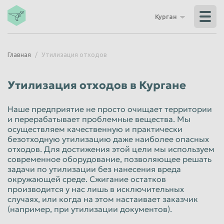
Владикавказ
Владимир
Курган
Волгоград
Волгодонск
Волжский
Вологда
Главная
Утилизация отходов
Воронеж
Грозный
Дзержинск
Екатеринбург
Утилизация отходов в Кургане
Иваново
Ижевск
Наше предприятие не просто очищает территории
Иркутск
Йошкар-Ола
и перерабатывает проблемные вещества. Мы
осуществляем качественную и практически
Казань
Калининград
безотходную утилизацию даже наиболее опасных
Калуга
Каменск-Уральский
отходов. Для достижения этой цели мы используем
современное оборудование, позволяющее решать
Кемерово
Керчь
задачи по утилизации без нанесения вреда
окружающей среде. Сжигание остатков
Киров
Комсомольск-на-Амуре
производится у нас лишь в исключительных
случаях, или когда на этом настаивает заказчик
Королёв
Кострома
(например, при утилизации документов).
Красногорск
Краснодар