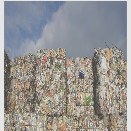
Красноярск
Курган
Курск
Липецк
Люберцы
Магнитогорск
Махачкала
Миасс
Москва
Мурманск
Мытищи
Набережные Челны
Нальчик
Нижневартовск
Нижнекамск
Нижний Новгород
Нижний Тагил
Новокузнецк
Новороссийск
Новосибирск
Новочеркасск
Норильск
Омск
Орёл
Оренбург
Орск