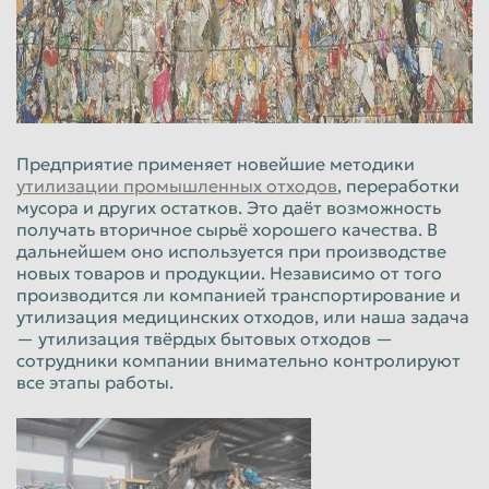
Пенза
Пермь
Петрозаводск
Петропавловск-Камчатский
Подольск
Прокопьевск
Псков
Ростов-на-Дону
Предприятие применяет новейшие методики
Рыбинск
Рязань
утилизации промышленных отходов
, переработки
мусора и других остатков. Это даёт возможность
Салават
Самара
получать вторичное сырьё хорошего качества. В
дальнейшем оно используется при производстве
Санкт-Петербург
Саранск
новых товаров и продукции. Независимо от того
производится ли компанией транспортирование и
Саратов
Севастополь
утилизация медицинских отходов, или наша задача
Северодвинск
Симферополь
— утилизация твёрдых бытовых отходов —
сотрудники компании внимательно контролируют
Смоленск
Сочи
все этапы работы.
Ставрополь
Старый Оскол
Стерлитамак
Сургут
Сызрань
Сыктывкар