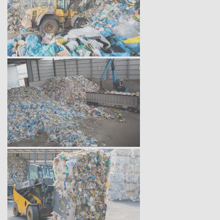
Таганрог
Тамбов
Тверь
Тольятти
Томск
Тула
Тюмень
Улан-Удэ
Ульяновск
Уссурийск
Уфа
Хабаровск
Химки
Чебоксары
Челябинск
Череповец
Чита
Шахты
Электросталь
Энгельс
Южно-Сахалинск
Якутск
Ярославль