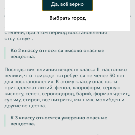
К этому классу опасности относят полоний,
Да, всё верно
бензапирен, фтороводород, соли свинца, таллий,
диэтилртуть, плутоний, теллур, озон, циановодород
Выбрать город
и другие вещества. После их воздействия
экологическая система нарушается в наибольшей
степени, при этом период восстановления
отсутствует.
Ко 2 классу относятся высоко опасные
вещества.
Последствия влияния веществ класса II настолько
велики, что природе потребуется не менее 30 лет
для восстановления. К этому классу опасности
принадлежат литий, фенол, хлороформ, серную
кислоту, селен, сероводород, барий, формальдегид,
сурьму, стирол, все нитриты, мышьяк, молибден и
другие вещества.
К 3 классу относятся умеренно опасные
вещества.