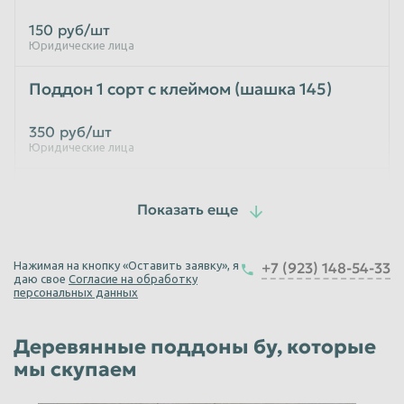
150
руб/шт
Таганрог
Тамбов
Юридические лица
Тверь
Тольятти
Поддон 1 сорт с клеймом (шашка 145)
Томск
Тула
Тюмень
Улан-Удэ
350
руб/шт
Юридические лица
Ульяновск
Уссурийск
Поддон 2 сорт с клеймом (шашка 145)
Уфа
Хабаровск
Химки
Чебоксары
170
руб/шт
Юридические лица
Челябинск
Череповец
Нажимая на кнопку «Оставить заявку», я
+7 (923) 148-54-33
даю свое
Согласие на обработку
Чита
Шахты
Поддоны облегченные
персональных данных
Электросталь
Энгельс
100
руб/шт
Деревянные поддоны бу, которые
Южно-Сахалинск
Якутск
Юридические лица
мы скупаем
Ярославль
Поддон финский (финн) 1000*1200