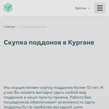
Владикавказ
Владимир
Курган
Волгоград
Волгодонск
Волжский
Вологда
Главная
Скупка поддонов
Воронеж
Грозный
Дзержинск
Екатеринбург
Скупка поддонов в Кургане
Иваново
Ижевск
Иркутск
Йошкар-Ола
Казань
Калининград
Калуга
Каменск-Уральский
Кемерово
Керчь
Мы осуществляем скупку поддонов более 10 лет. И
Киров
Комсомольск-на-Амуре
у нас Вы можете выгодно сдать любой вид
поддонов в наши пункты приема. Работа без
Королёв
Кострома
посредников обеспечивает возможность сдать
Красногорск
Краснодар
поддоны бу по наиболее выгодной цене.