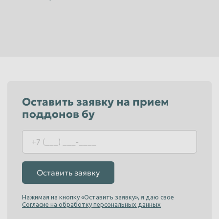
Красноярск
Курган
Курск
Липецк
Люберцы
Магнитогорск
Махачкала
Миасс
Москва
Мурманск
Мытищи
Набережные Челны
Оставить заявку на прием
поддонов бу
Нальчик
Нижневартовск
Нижнекамск
Нижний Новгород
Нижний Тагил
Новокузнецк
Новороссийск
Новосибирск
Оставить заявку
Новочеркасск
Норильск
Нажимая на кнопку «Оставить заявку», я даю свое
Омск
Орёл
Согласие на обработку персональных данных
Оренбург
Орск