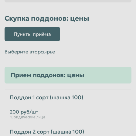
Пенза
Пермь
Скупка поддонов: цены
Петрозаводск
Петропавловск-Камчатский
Подольск
Прокопьевск
Пункты приёма
Псков
Ростов-на-Дону
Рыбинск
Рязань
Выберите вторсырье
Салават
Самара
Санкт-Петербург
Саранск
Прием поддонов: цены
Саратов
Севастополь
Северодвинск
Симферополь
Поддон 1 сорт (шашка 100)
Смоленск
Сочи
200
руб/шт
Ставрополь
Старый Оскол
Юридические лица
Стерлитамак
Сургут
Поддон 2 сорт (шашка 100)
Сызрань
Сыктывкар