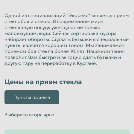
Красноярск
Курган
Одной из специализаций "Экорекс" является прием
Курск
Липецк
стеклобоя и стекла. В современном мире
стеклянную посуду уже сдают не только
Люберцы
Магнитогорск
малоимущие люди. Сейчас сортировка мусора
Махачкала
Миасс
набирает обороты. Сдавать бутылки в специальные
пункты является хорошим тоном. Мы занимаемся
Москва
Мурманск
приемом боя стекла более 10 лет. Наша компания
позволит Вам быстро и выгодно сдать бутылки и
Мытищи
Набережные Челны
другую тару на переработку в Кургане.
Нальчик
Нижневартовск
Нижнекамск
Нижний Новгород
Цены на прием стекла
Нижний Тагил
Новокузнецк
Пункты приёма
Новороссийск
Новосибирск
Новочеркасск
Норильск
Выберите вторсырье
Омск
Орёл
Оренбург
Орск