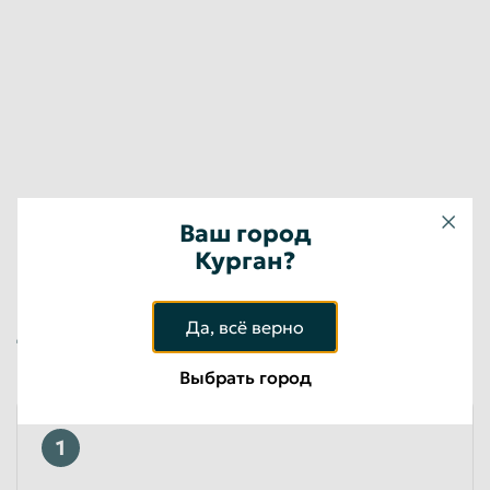
Ваш город
Курган?
Да, всё верно
Требования при сдаче стеклотары в
Кургана
Выбрать город
1