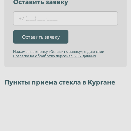
Оставить заявку
Таганрог
Тамбов
Тверь
Тольятти
Томск
Тула
Оставить заявку
Тюмень
Улан-Удэ
Ульяновск
Уссурийск
Нажимая на кнопку «Оставить заявку», я даю свое
Согласие на обработку персональных данных
Уфа
Хабаровск
Химки
Чебоксары
Пункты приема стекла в Кургане
Челябинск
Череповец
Чита
Шахты
Электросталь
Энгельс
Южно-Сахалинск
Якутск
Ярославль