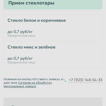
Прием стеклотары
Пенза
Пермь
Петрозаводск
Петропавловск-Камчатский
Стекло белое и коричневое
Подольск
Прокопьевск
до 0,7
руб/кг
Псков
Ростов-на-Дону
Юридические лица
Рыбинск
Рязань
Стекло микс и зелёное
Салават
Самара
Санкт-Петербург
Саранск
до 0,7
руб/кг
Юридические лица
Саратов
Севастополь
Северодвинск
Симферополь
Нажимая на кнопку «Оставить заявку», я
+7 (923) 148-54-33
Смоленск
Сочи
даю свое
Согласие на обработку
персональных данных
Ставрополь
Старый Оскол
Стерлитамак
Сургут
Сызрань
Сыктывкар